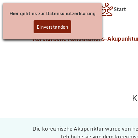
Start
Hier geht es zur Datenschutzerklärung
Einverstanden
Koreanische Konstitutions-Akupunktu
K
Die koreanische Akupunktur wurde von he
Ich habe sie von dem koreanisc