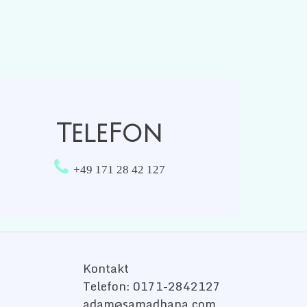
TeleFon

+49 171 28 42 127
Kontakt
Telefon:
0171-2842127
adam@samadhana.com