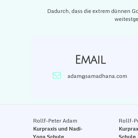
Dadurch, dass die extrem dünnen Go
weitestg
Email

adam@samadhana.com
Rollf-Peter Adam
Rollf-P
Kurpraxis und Nadi-
Kurprax
Yoga Schule
Schule