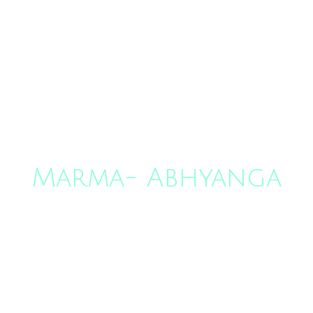
Weiter
Ki-Gong
Marma- Abhyanga
Weiter