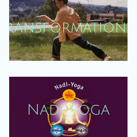
Nadi Yoga
Transformations
Weiter
und
Nadi Yoga
Jugendliche
Weiter